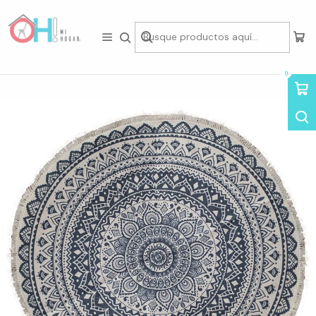
Tienda física en Av Portugal 412, Local 15, Piso 2, Santiago Centro.
Visítanos
Inicio
Home Deco
Alfombras
Alfombra Mandala Redonda Azul 120cm diámetro
0