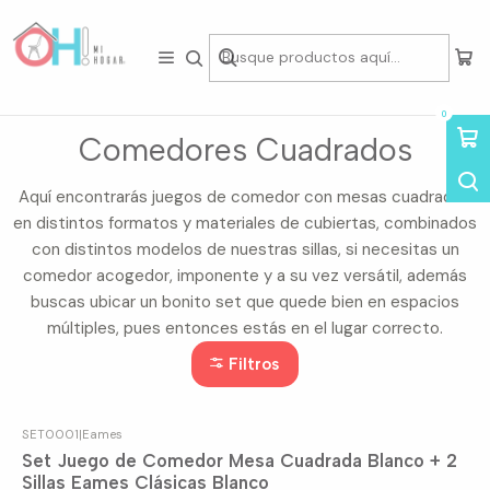
Tienda física en Av Portugal 412, Local 15, Piso 2, Santiago Centro.
Visítanos
Inicio
Comedor
Comedores Cuadrados
0
Comedores Cuadrados
Aquí encontrarás juegos de comedor con mesas cuadrados
en distintos formatos y materiales de cubiertas, combinados
con distintos modelos de nuestras sillas, si necesitas un
comedor acogedor, imponente y a su vez versátil, además
buscas ubicar un bonito set que quede bien en espacios
múltiples, pues entonces estás en el lugar correcto.
Filtros
SET0001
|
Eames
-8%
OFF
Set Juego de Comedor Mesa Cuadrada Blanco + 2
Sillas Eames Clásicas Blanco