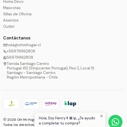
Home Deco
Mascotas
Sillas de Oficina
Asientos
Outlet
Contáctanos
hola@ohmihogar.cl
+56979962808
56979962808
Tienda Santiago Centro
Portugal 412 (Stripcenter Portugal), Piso 2, Local 15
Santiago - Santiago Centro
Región Metropolitana - Chile
Hola, Soy Henry👨🏾‍💻, ¿Te ayudo
2026 Oh! Mi Hogar®.
a completar tu compra?
Todos los derechos reservados.
Desarrollado por Jumpseller
.