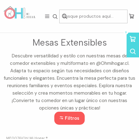
Tienda física en Av Portugal 412, Local 15, Piso 2, Santiago Centro.
Visítanos
Inicio
Mesas
Mesas Extensibles
0
Mesas Extensibles
Descubre versatilidad y estilo con nuestras mesas de
comedor extensibles y multiformato en @Ohmihogar.cl.
Adapta tu espacio según tus necesidades con diseños
funcionales y elegantes. Encuentra la mesa perfecta para tus
reuniones familiares y eventos especiales. Explora nuestra
selección y crea momentos memorables en tu hogar.
¡Convierte tu comedor en un lugar único con nuestras
opciones únicas y prácticas!
Filtros
ME0076
|
Oh! Mi Hogar ®