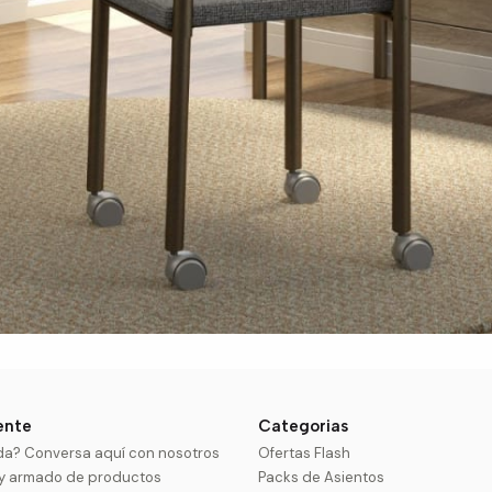
iente
Categorias
da? Conversa aquí con nosotros
Ofertas Flash
 y armado de productos
Packs de Asientos