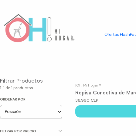
Inicio
Home Deco
Repisas
Ofertas Flash
Pac
Explora nuestra selecta categoría de Repisas, diseñadas para
entre estética y funcionalidad, ofreciendo soluciones de alm
no solo son un complemento decorativo, sino también una sol
Filtrar Productos
|
Oh! Mi Hogar ®
1-1 de 1 productos
Repisa Conectiva de Mur
ORDENAR POR
36.990 CLP
FILTRAR POR PRECIO