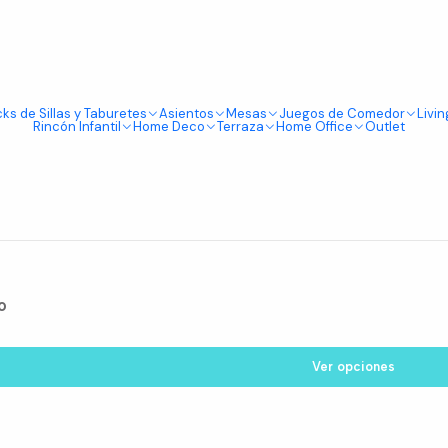
Tienda física en Av Portugal 412, Local 15, Piso 2, Santiago Centro.
Visítanos
Repisas
ks de Sillas y Taburetes
Asientos
Mesas
Juegos de Comedor
Livin
Rincón Infantil
Home Deco
Terraza
Home Office
Outlet
 integrarse armoniosamente en cualquier espacio de tu hogar. De
acenamiento versátiles y elegantes. Con materiales de alta cal
ución práctica para organizar y exhibir tus objetos favoritos. 
o
Ver opciones