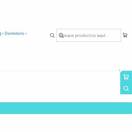
g
Dormitorio
sde la sala hasta el estudio, cada pieza promueve la conexión
idad y diseños contemporáneos y atemporales, nuestras repisas
Descubre cómo transformar tu hogar con estilo y practicidad.
0