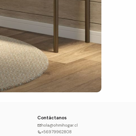
Contáctanos
hola@ohmihogar.cl
+56979962808