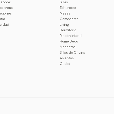
cebook
Sillas
uexpress
Taburetes
iciones
Mesas
ntía
Comedores
acidad
Living
Dormitorio
Rincón Infantil
Home Deco
Mascotas
Sillas de Oficina
Asientos
Outlet