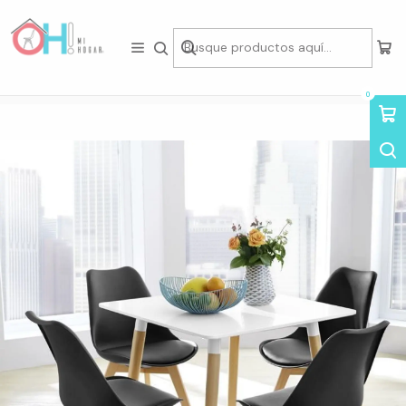
Tienda física en Av Portugal 412, Local 15, Piso 2, Santiago Centro.
Visítanos
Inicio
Comedor
Juegos de Comedor
Set de Comedor Mesa Cuadrada Blanco + 4 Sillas Eames Acolchadas
Negro
0