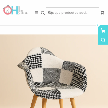
Tienda física en Av Portugal 412, Local 15, Piso 2, Santiago Centro.
Visítanos
Inicio
Asientos
Sillas
Sillas por Diseño
Sillas Patchwork
Butaca Patchwork Tulip
0