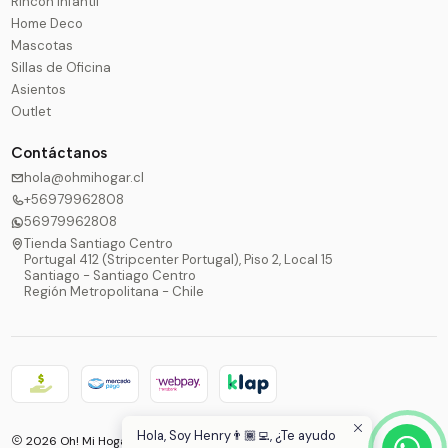
Rincón Infantil
Home Deco
Mascotas
Sillas de Oficina
Asientos
Outlet
Contáctanos
hola@ohmihogar.cl
+56979962808
56979962808
Tienda Santiago Centro
Portugal 412 (Stripcenter Portugal), Piso 2, Local 15
Santiago - Santiago Centro
Región Metropolitana - Chile
Hola, Soy Henry👨🏾‍💻, ¿Te ayudo
2026 Oh! Mi Hogar®.