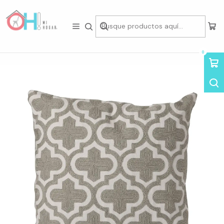
Tienda física en Av Portugal 412, Local 15, Piso 2, Santiago Centro.
Visítanos
Inicio
Home Deco
Cojines
Cojín Bordado Tradicional Gris Vintage
0