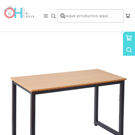
Tienda física en Av Portugal 412, Local 15, Piso 2, Santiago Centro.
Visítanos
Inicio
Home Office
Escritorios
Escritorio Minimal Home Office
0