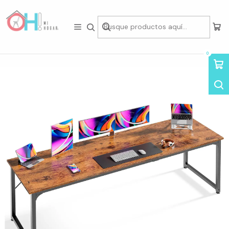
Tienda física en Av Portugal 412, Local 15, Piso 2, Santiago Centro.
Visítanos
Inicio
Home Office
Escritorios
Escritorio XL Rustico 200x60cm
0