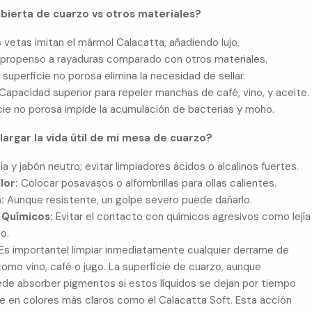
bierta de cuarzo vs otros materiales?
 vetas imitan el mármol Calacatta, añadiendo lujo.
ropenso a rayaduras comparado con otros materiales.
superficie no porosa elimina la necesidad de sellar.
Capacidad superior para repeler manchas de café, vino, y aceite.
cie no porosa impide la acumulación de bacterias y moho.
rgar la vida útil de mi mesa de cuarzo?
bia y jabón neutro; evitar limpiadores ácidos o alcalinos fuertes.
lor:
Colocar posavasos o alfombrillas para ollas calientes.
:
Aunque resistente, un golpe severo puede dañarlo.
 Químicos:
Evitar el contacto con químicos agresivos como lejía
o.
Es importantel limpiar inmediatamente cualquier derrame de
 como vino, café o jugo. La superficie de cuarzo, aunque
de absorber pigmentos si estos líquidos se dejan por tiempo
 en colores más claros como el Calacatta Soft. Esta acción