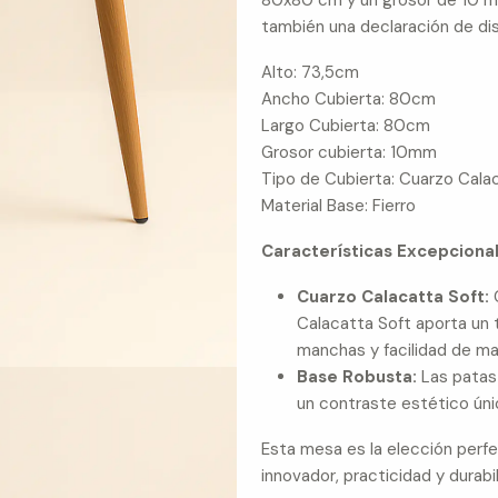
80x80 cm y un grosor de 10 mm
también una declaración de di
Alto: 73,5cm
Ancho Cubierta: 80cm
Largo Cubierta: 80cm
Grosor cubierta: 10mm
Tipo de Cubierta: Cuarzo Cala
Material Base: Fierro
Características Excepcional
Cuarzo Calacatta Soft:
C
Calacatta Soft aporta un 
manchas y facilidad de m
Base Robusta:
Las patas 
un contraste estético úni
Esta mesa es la elección perf
innovador, practicidad y durabi