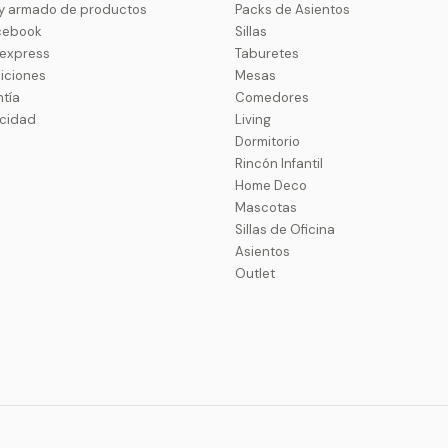
 y armado de productos
Packs de Asientos
cebook
Sillas
uexpress
Taburetes
iciones
Mesas
ntía
Comedores
acidad
Living
Dormitorio
Rincón Infantil
Home Deco
Mascotas
Sillas de Oficina
Asientos
Outlet