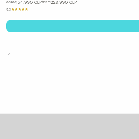
154.990 CLP
229.990 CLP
desde
hasta
5.0