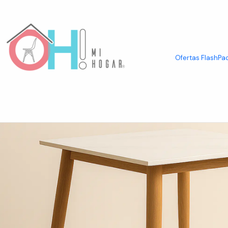
Inicio
Mesas
Mesas Cuadradas
Mesa de Comedor Cuadrada de Cua
Ofertas Flash
Pac