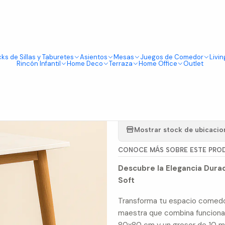
Tienda física en Av Portugal 412, Local 15, Piso 2, Santiago Centro.
Visítanos
rzo Calacatta Soft 80x80cm
ks de Sillas y Taburetes
Asientos
Mesas
Juegos de Comedor
Livin
|
Rincón Infantil
Home Deco
Terraza
Home Office
Outlet
Mesa de C
Cuarzo Cal
Mostrar stock de ubicacio
CONOCE MÁS SOBRE ESTE PRO
Descubre la Elegancia Dur
Soft
Transforma tu espacio comedo
maestra que combina funcional