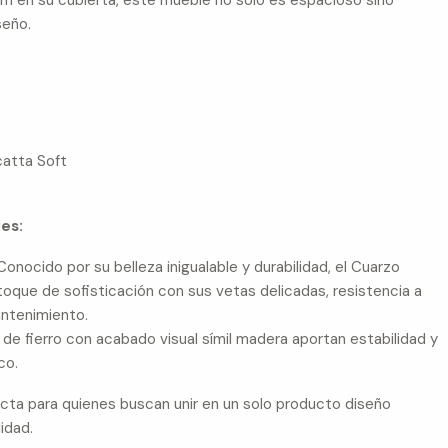
 en su cubierta, este mueble no solo es espacioso sino
seño.
catta Soft
es:
onocido por su belleza inigualable y durabilidad, el Cuarzo
toque de sofisticación con sus vetas delicadas, resistencia a
antenimiento.
de fierro con acabado visual símil madera aportan estabilidad y
co.
ecta para quienes buscan unir en un solo producto diseño
lidad.