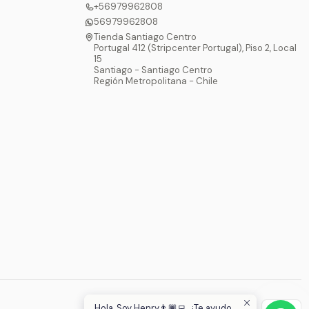
+56979962808
56979962808
Tienda Santiago Centro
Portugal 412 (Stripcenter Portugal), Piso 2, Local
15
Santiago - Santiago Centro
Región Metropolitana - Chile
Hola, Soy Henry👨🏾‍💻, ¿Te ayudo