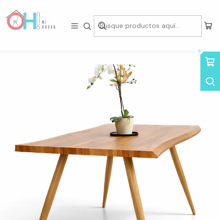
Tienda física en Av Portugal 412, Local 15, Piso 2, Santiago Centro.
Visítanos
Inicio
Mesas
Mesas Rectangulares
Mesa Rusti Rectangular PW
0