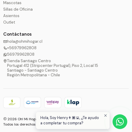
Mascotas
Sillas de Oficina
Asientos
Outlet
Contáctanos
hola@ohmihogar.cl
+56979962808
56979962808
Tienda Santiago Centro
Portugal 412 (Stripcenter Portugal), Piso 2, Local 15
Santiago - Santiago Centro
Región Metropolitana - Chile
Hola, Soy Henry👨🏾‍💻, ¿Te ayudo
2026 Oh! Mi Hogar®.
a completar tu compra?
Todos los derechos reservados.
Desarrollado por Jumpseller
.