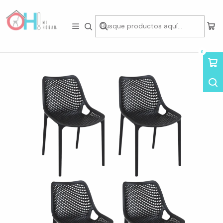
Tienda física en Av Portugal 412, Local 15, Piso 2, Santiago Centro.
Visítanos
Inicio
Asientos
Sillas
Sillas Minimalistas
Pack 4 Sillas Euro Basic
0