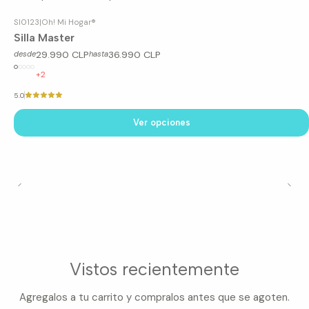
SI0123
|
Oh! Mi Hogar®
Silla Master
29.990 CLP
36.990 CLP
desde
hasta
+2
5.0
Ver opciones
Vistos recientemente
Agregalos a tu carrito y compralos antes que se agoten.