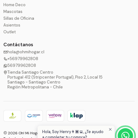
Home Deco
Mascotas
Sillas de Oficina
Asientos
Outlet
Contáctanos
hola@ohmihogar.cl
+56979962808
56979962808
Tienda Santiago Centro
Portugal 412 (Stripcenter Portugal), Piso 2, Local 15
Santiago - Santiago Centro
Región Metropolitana - Chile
Hola, Soy Henry👨🏾‍💻, ¿Te ayudo
2026 Oh! Mi Hogar®.
a completar tu compra?