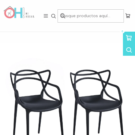
Tienda física en Av Portugal 412, Local 15, Piso 2, Santiago Centro.
Visítanos
Inicio
Asientos
Sillas
Sillas por Diseño
Sillas Master
Pack de 2 Sillas Master
0