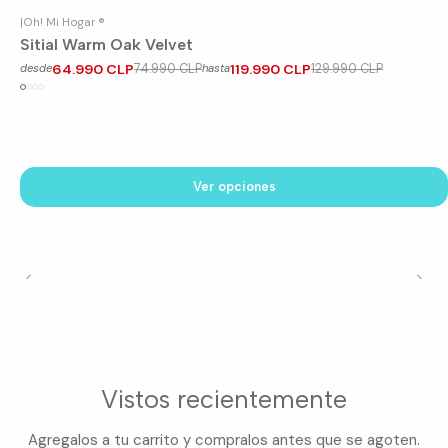
|
Oh! Mi Hogar ®
-13%
OFF
Sitial Warm Oak Velvet
64.990 CLP
74.990 CLP
119.990 CLP
129.990 CLP
desde
hasta
Ver opciones
Vistos recientemente
Agregalos a tu carrito y compralos antes que se agoten.