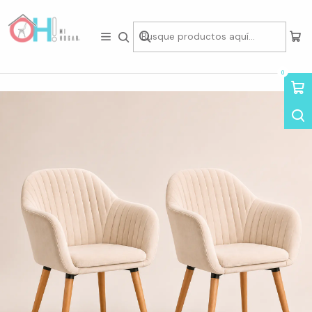
Tienda física en Av Portugal 412, Local 15, Piso 2, Santiago Centro.
Visítanos
Inicio
Packs de Asientos
Sillas en Pack
Pack de 2 Sitiales Warm Oak
0