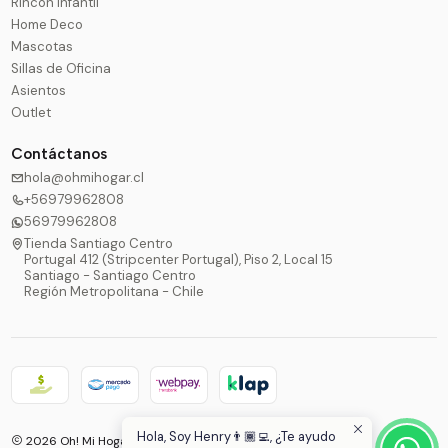
Rincón Infantil
Home Deco
Mascotas
Sillas de Oficina
Asientos
Outlet
Contáctanos
hola@ohmihogar.cl
+56979962808
56979962808
Tienda Santiago Centro
Portugal 412 (Stripcenter Portugal), Piso 2, Local 15
Santiago - Santiago Centro
Región Metropolitana - Chile
Hola, Soy Henry👨🏾‍💻, ¿Te ayudo
2026 Oh! Mi Hogar®.