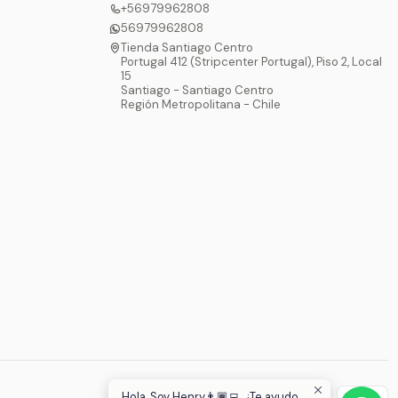
+56979962808
56979962808
Tienda Santiago Centro
Portugal 412 (Stripcenter Portugal), Piso 2, Local
15
Santiago - Santiago Centro
Región Metropolitana - Chile
Hola, Soy Henry👨🏾‍💻, ¿Te ayudo