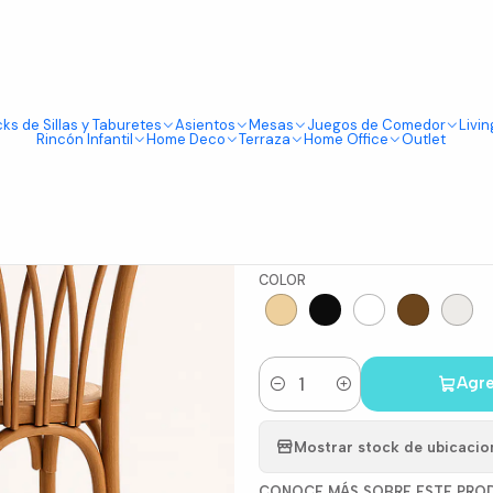
Tienda física en Av Portugal 412, Local 15, Piso 2, Santiago Centro.
Visítanos
rosswood de Madera 66cm
ks de Sillas y Taburetes
Asientos
Mesas
Juegos de Comedor
Livin
|
Rincón Infantil
Home Deco
Terraza
Home Office
Outlet
Pack de 2 
Madera 66
COLOR
Agre
Cantidad
Mostrar stock de ubicacio
CONOCE MÁS SOBRE ESTE PRO