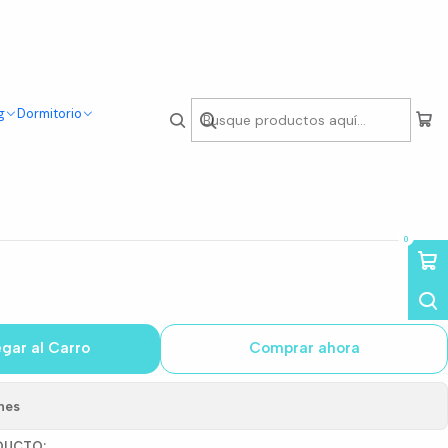
g
Dormitorio
Taburetes Crosswood de
cm
0
gar al Carro
Comprar ahora
nes
DUCTO: