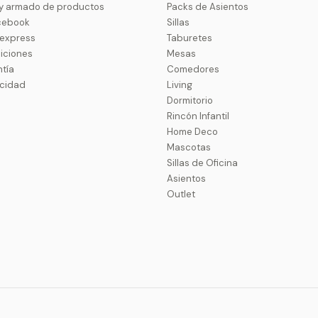
 y armado de productos
Packs de Asientos
cebook
Sillas
uexpress
Taburetes
iciones
Mesas
ntía
Comedores
acidad
Living
Dormitorio
Rincón Infantil
Home Deco
Mascotas
Sillas de Oficina
Asientos
Outlet