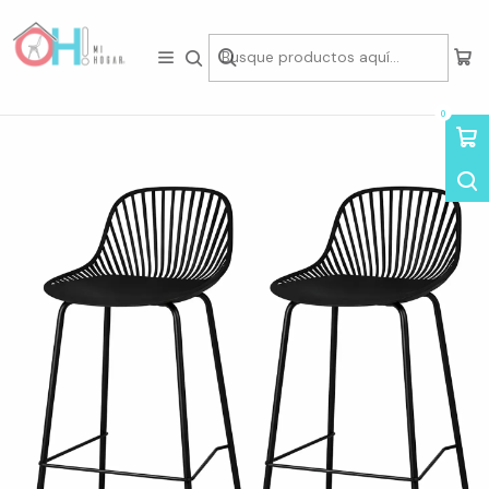
Tienda física en Av Portugal 412, Local 15, Piso 2, Santiago Centro.
Visítanos
Inicio
Packs de Asientos
Taburetes en Pack
Pack de 2 Taburetes Tropea Negro 77cm
0