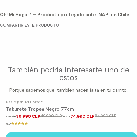
Oh! Mi Hogar® – Producto protegido ante INAPI en Chile
COMPARTIR ESTE PRODUCTO
También podría interesarte uno de
estos
Porque sabemos que tambien hacen falta en tu carrito.
SI0172
|
Oh! Mi Hogar ®
-20%
OFF
Taburete Tropea Negro 77cm
39.990 CLP
49.990 CLP
74.990 CLP
84.990 CLP
desde
hasta
5.0