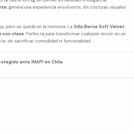
orta hasta 160 kg sin perder estabilidad ni elegancia.
nte
: genera una experiencia envolvente, sin costuras visuales
ja, pero se queda en la memoria. La
Silla Berna Soft Velvet
a con clase
. Perfecta para transformar cualquier rincón en un
sta, sin sacrificar comodidad ni funcionalidad.
otegido ante INAPI en Chile.