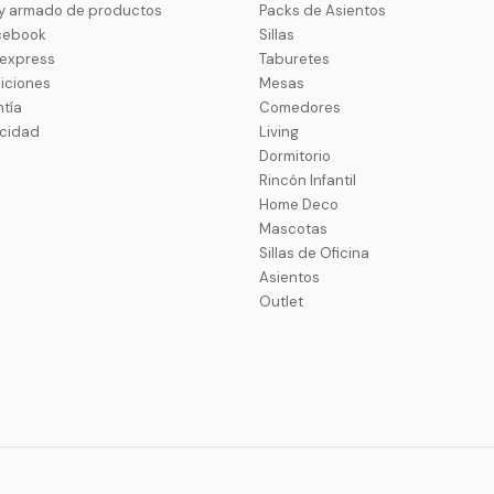
 y armado de productos
Packs de Asientos
cebook
Sillas
uexpress
Taburetes
iciones
Mesas
ntía
Comedores
acidad
Living
Dormitorio
Rincón Infantil
Home Deco
Mascotas
Sillas de Oficina
Asientos
Outlet