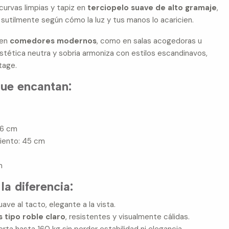
curvas limpias y tapiz en
terciopelo suave de alto gramaje
,
sutilmente según cómo la luz y tus manos lo acaricien.
 en
comedores modernos
, como en salas acogedoras u
estética neutra y sobria armoniza con estilos escandinavos,
tage.
ue encantan:
46 cm
siento: 45 cm
m
m
la diferencia:
suave al tacto, elegante a la vista.
 tipo roble claro
, resistentes y visualmente cálidas.