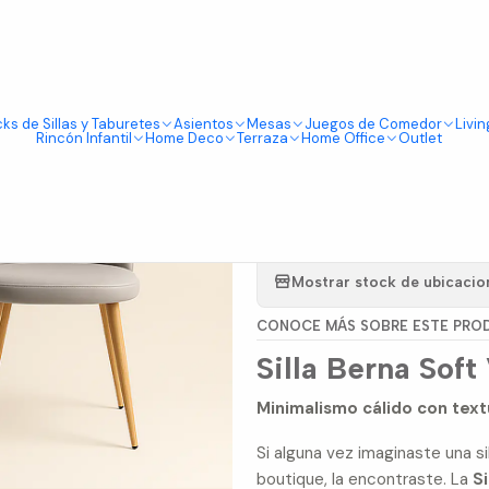
Tienda física en Av Portugal 412, Local 15, Piso 2, Santiago Centro.
Visítanos
as Berna Velvet Oak Gris Respaldo Liso
ks de Sillas y Taburetes
Asientos
Mesas
Juegos de Comedor
Livin
|
Rincón Infantil
Home Deco
Terraza
Home Office
Outlet
Pack de 4 S
Gris Respal
Mostrar stock de ubicacio
CONOCE MÁS SOBRE ESTE PRO
Silla Berna Soft
Minimalismo cálido con textu
Si alguna vez imaginaste una s
boutique, la encontraste. La
S