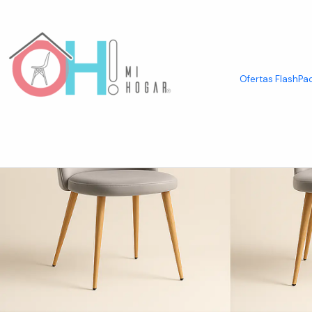
Inicio
Asientos
Sillas
Sillas por Diseño
Sillas Velvet
Pack de 4 Sill
Ofertas Flash
Pac