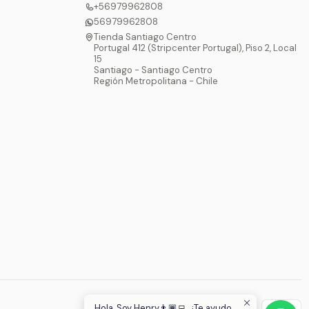
+56979962808
56979962808
Tienda Santiago Centro
Portugal 412 (Stripcenter Portugal), Piso 2, Local
15
Santiago - Santiago Centro
Región Metropolitana - Chile
Hola, Soy Henry👨🏾‍💻, ¿Te ayudo