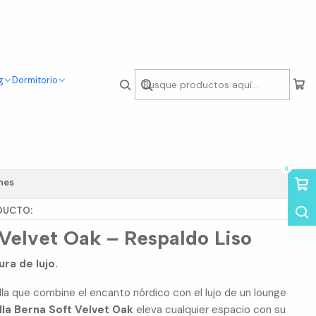
g
Dormitorio
illas Berna Velvet Oak
do Liso
0
nes
DUCTO:
 Velvet Oak – Respaldo Liso
ra de lujo.
illa que combine el encanto nórdico con el lujo de un lounge
illa Berna Soft Velvet Oak
eleva cualquier espacio con su