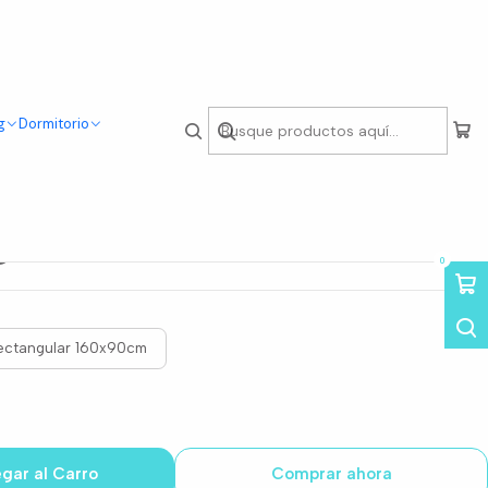
g
Dormitorio
r Mesa Industrial
 + Sillas Crossback
o
0
ectangular 160x90cm
gar al Carro
Comprar ahora