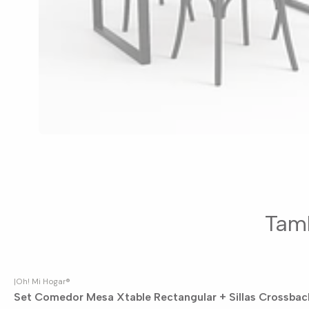
Tamb
|
Oh! Mi Hogar®
-8%
OFF
Set Comedor Mesa Xtable Rectangular + Sillas Crossbac