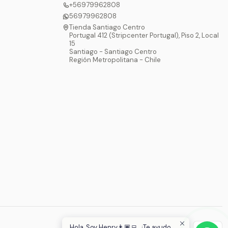
+56979962808
56979962808
Tienda Santiago Centro
Portugal 412 (Stripcenter Portugal), Piso 2, Local
15
Santiago - Santiago Centro
Región Metropolitana - Chile
Hola, Soy Henry👨🏾‍💻, ¿Te ayudo