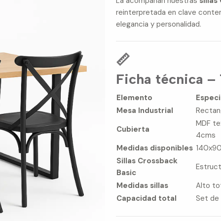
La acompañan nuestras
silla
reinterpretada en clave conte
elegancia y personalidad.
📏
Ficha técnica –
Elemento
Especi
Mesa Industrial
Rectang
MDF tex
Cubierta
4cms
Medidas disponibles
140x9
Sillas Crossback
Estruct
Basic
Medidas sillas
Alto t
Capacidad total
Set de