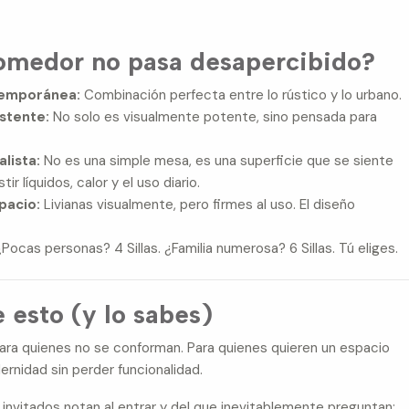
omedor no pasa desapercibido?
ntemporánea:
Combinación perfecta entre lo rústico y lo urbano.
istente:
No solo es visualmente potente, sino pensada para
lista:
No es una simple mesa, es una superficie que se siente
tir líquidos, calor y el uso diario.
spacio:
Livianas visualmente, pero firmes al uso. El diseño
Pocas personas? 4 Sillas. ¿Familia numerosa? 6 Sillas. Tú eliges.
 esto (y lo sabes)
ra quienes no se conforman. Para quienes quieren un espacio
dernidad sin perder funcionalidad.
invitados notan al entrar y del que inevitablemente preguntan: