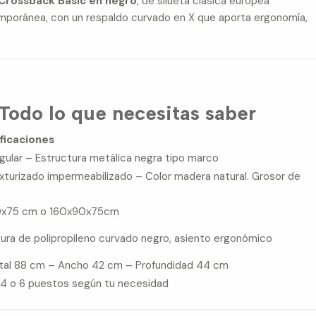
s Crossback Basic en negro
, de silueta clásica europea
mporánea, con un respaldo curvado en X que aporta ergonomía,
 Todo lo que necesitas saber
ficaciones
ular – Estructura metálica negra tipo marco
turizado impermeabilizado – Color madera natural. Grosor de
0x75 cm o 160x90x75cm
ura de polipropileno curvado negro, asiento ergonómico
otal 88 cm – Ancho 42 cm – Profundidad 44 cm
 4 o 6 puestos según tu necesidad