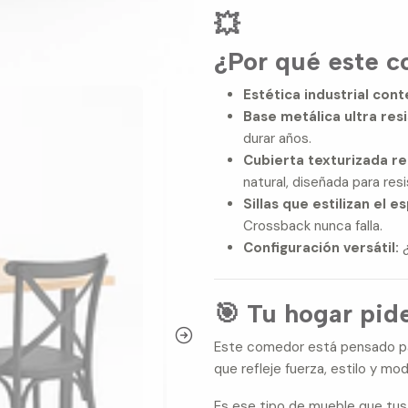
💥
¿Por qué este c
Estética industrial co
Base metálica ultra res
durar años.
Cubierta texturizada rea
natural, diseñada para resis
Sillas que estilizan el e
Crossback nunca falla.
Configuración versátil:
¿
🎯 Tu hogar pide
Este comedor está pensado pa
que refleje fuerza, estilo y mo
Es ese tipo de mueble que tus 