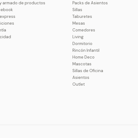
 y armado de productos
Packs de Asientos
cebook
Sillas
uexpress
Taburetes
iciones
Mesas
ntía
Comedores
acidad
Living
Dormitorio
Rincón Infantil
Home Deco
Mascotas
Sillas de Oficina
Asientos
Outlet