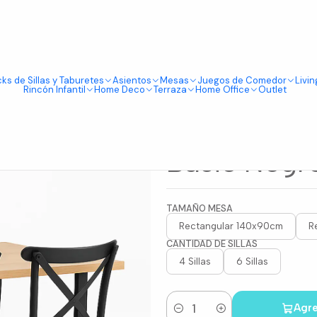
Tienda física en Av Portugal 412, Local 15, Piso 2, Santiago Centro.
Visítanos
ectangular + Sillas Crossback Basic Negro
ks de Sillas y Taburetes
Asientos
Mesas
Juegos de Comedor
Livin
|
Rincón Infantil
Home Deco
Terraza
Home Office
Outlet
Set Comedo
Rectangular
Basic Negr
TAMAÑO MESA
Rectangular 140x90cm
R
CANTIDAD DE SILLAS
4 Sillas
6 Sillas
Agre
Cantidad