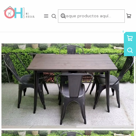
Tienda física en Av Portugal 412, Local 15, Piso 2, Santiago Centro.
Visítanos
Inicio
Comedor
Juegos de Comedor
Set de Comedor Mesa Tolix Nogal 140x90cm + 4 Sillas Tolix Negras
0