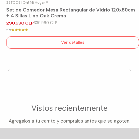
SET0081
|
Oh! Mi Hogar ®
-13%
OFF
Set de Comedor Mesa Rectangular de Vidrio 120x80cm
Agotado
+ 4 Sillas Lino Oak Crema
290.990 CLP
335.990 CLP
5.0
Ver detalles
Vistos recientemente
Agregalos a tu carrito y compralos antes que se agoten.