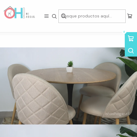
Tienda física en Av Portugal 412, Local 15, Piso 2, Santiago Centro.
Visítanos
Inicio
Comedor
Juegos de Comedor
Comedor Redondo Tulip de 100Cms Cubierta Madera Base Negra + 4
Sillas Lino Oak Crema
0