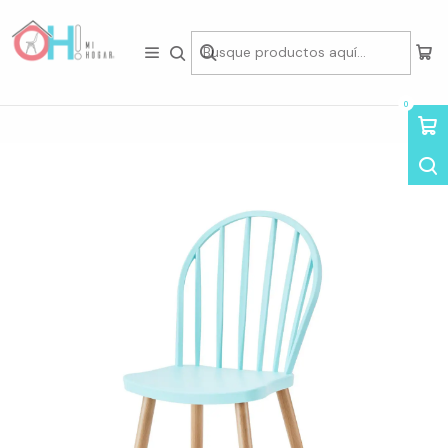
Tienda física en Av Portugal 412, Local 15, Piso 2, Santiago Centro.
Visítanos
Inicio
Asientos
Sillas
Sillas por Diseño
Sillas Windsor
Silla New Windsor
0