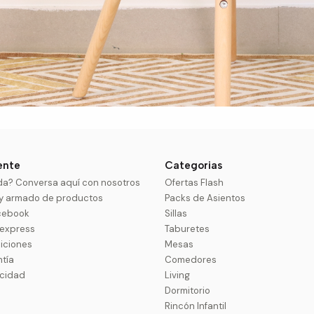
iente
Categorias
da? Conversa aquí con nosotros
Ofertas Flash
 y armado de productos
Packs de Asientos
cebook
Sillas
uexpress
Taburetes
iciones
Mesas
ntía
Comedores
acidad
Living
Dormitorio
Rincón Infantil