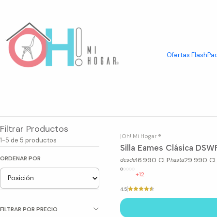
Inicio
Asientos
Sillas
Sillas por Diseño
Sillas Eames
Ofertas Flash
Pac
Bienvenido a Ohmihogar.cl, tu destino para encontrar las mejo
ambiente perfecto en tu hogar u oficina. Descubre una amp
lugares únicos con nuestras exclusiva
Filtrar Productos
|
Oh! Mi Hogar ®
1-5 de 5 productos
Silla Eames Clásica DSW
ORDENAR POR
16.990 CLP
29.990 C
desde
hasta
+12
4.5
FILTRAR POR PRECIO