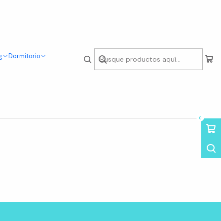
g
Dormitorio
s Eames combinan estilo, comodidad y durabilidad para crear el
o que se adaptarán a tus necesidades. ¡Haz de tus espacios
#Comodidad #Estilo #Calidad #Ohmihogar
0