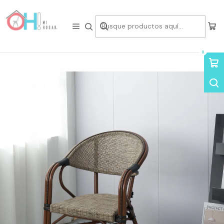
Tienda física en Av Portugal 412, Local 15, Piso 2, Santiago Centro.
Visítanos
Inicio
Asientos
Sillas
Sillas de Madera y Ratán
Sitial Bistro Paris de Textileno
0