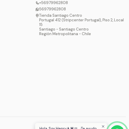
+56979962808
56979962808
Tienda Santiago Centro
Portugal 412 (Stripcenter Portugal), Piso 2, Local
15
Santiago - Santiago Centro
Región Metropolitana - Chile
Hola, Soy Henry👨🏾‍💻, ¿Te ayudo