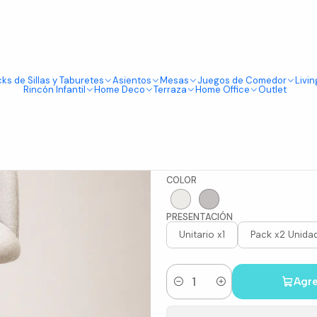
Tienda física en Av Portugal 412, Local 15, Piso 2, Santiago Centro.
Visítanos
gro 66cm
ks de Sillas y Taburetes
Asientos
Mesas
Juegos de Comedor
Livin
|
Rincón Infantil
Home Deco
Terraza
Home Office
Outlet
Taburete B
66cm
COLOR
PRESENTACIÓN
Unitario x1
Pack x2 Unida
Agre
Cantidad