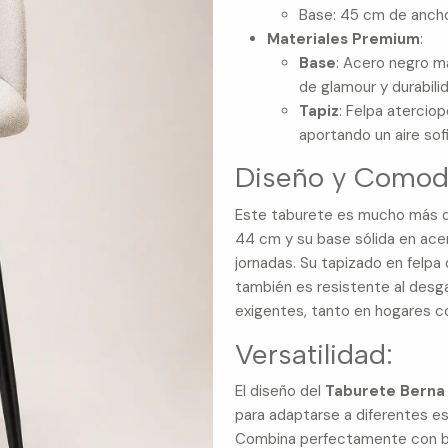
Base: 45 cm de anch
Materiales Premium
:
Base
: Acero negro ma
de glamour y durabili
Tapiz
: Felpa atercio
aportando un aire sof
Diseño y Comod
Este taburete es mucho más que
44 cm y su base sólida en acer
jornadas. Su tapizado en felpa 
también es resistente al desga
exigentes, tanto en hogares 
Versatilidad:
El diseño del
Taburete Berna
para adaptarse a diferentes e
Combina perfectamente con bar