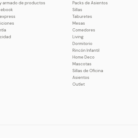
 y armado de productos
Packs de Asientos
cebook
Sillas
uexpress
Taburetes
iciones
Mesas
ntía
Comedores
acidad
Living
Dormitorio
Rincón Infantil
Home Deco
Mascotas
Sillas de Oficina
Asientos
Outlet