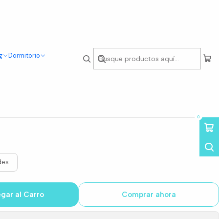
g
Dormitorio
erna Lino Base Negro
0
des
gar al Carro
Comprar ahora