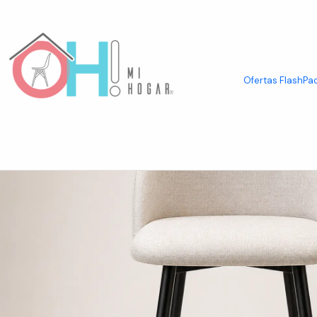
Inicio
Asientos
Taburetes & Sillas Bar
Taburete Berna Lino Base Ne
Ofertas Flash
Pac