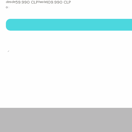
59.990 CLP
109.990 CLP
desde
hasta