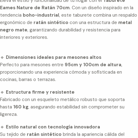
Eleva el estilo y funcionalidad de tu hogar con el
Taburete
Eames Nature de Ratán 70cm
. Con un diseño inspirado en la
tendencia
boho-industrial
, este taburete combina un respaldo
ergonómico de
ratán sintético
con una estructura de
metal
negro mate
, garantizando durabilidad y resistencia para
interiores y exteriores.
🔹
Dimensiones ideales para mesones altos
Perfecto para mesones entre
95cm y 100cm de altura
,
proporcionando una experiencia cómoda y sofisticada en
cocinas, barras o terrazas.
🔹
Estructura firme y resistente
Fabricado con un esqueleto metálico robusto que soporta
hasta
160 kg
, asegurando estabilidad sin comprometer su
ligereza.
🔹
Estilo natural con tecnología innovadora
Su tejido de
ratán sintético
brinda la apariencia cálida del