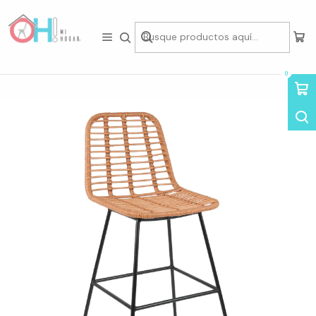
Tienda física en Av Portugal 412, Local 15, Piso 2, Santiago Centro.
Visítanos
Inicio
Asientos
Sillas
Sillas de Madera y Ratán
Taburete Eames Nature de Ratan 70cm
0