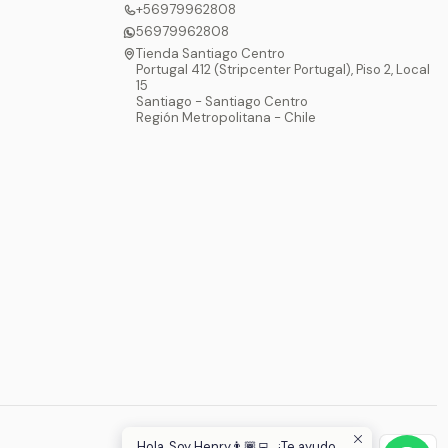
+56979962808
56979962808
Tienda Santiago Centro
Portugal 412 (Stripcenter Portugal), Piso 2, Local
15
Santiago - Santiago Centro
Región Metropolitana - Chile
Hola, Soy Henry👨🏾‍💻, ¿Te ayudo