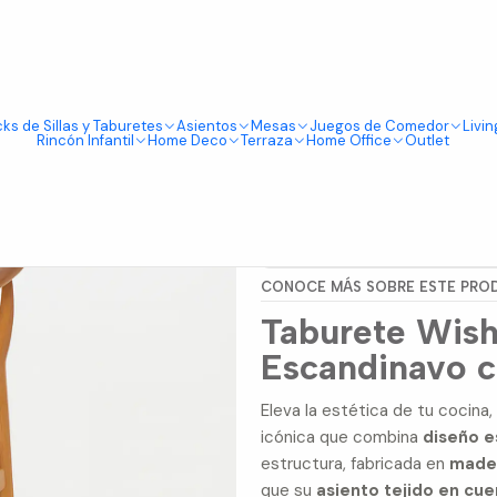
Tienda física en Av Portugal 412, Local 15, Piso 2, Santiago Centro.
Visítanos
Natural 75cm
ks de Sillas y Taburetes
Asientos
Mesas
Juegos de Comedor
Livin
|
Rincón Infantil
Home Deco
Terraza
Home Office
Outlet
Taburete W
Mostrar stock de ubicacio
CONOCE MÁS SOBRE ESTE PRO
Taburete Wish
Escandinavo c
Eleva la estética de tu cocina
icónica que combina
diseño e
estructura, fabricada en
mader
que su
asiento tejido en cue