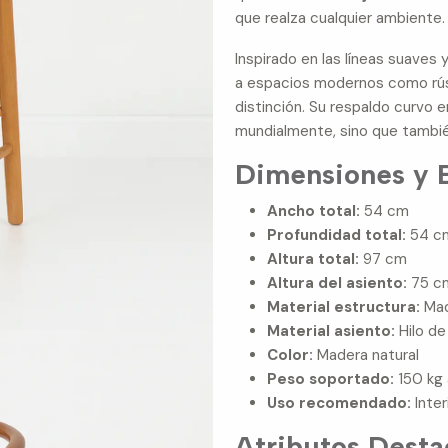
que realza cualquier ambiente.
Inspirado en las líneas suaves 
a espacios modernos como rústi
distinción. Su respaldo curvo 
mundialmente, sino que también
Dimensiones y E
Ancho total:
54 cm
Profundidad total:
54 c
Altura total:
97 cm
Altura del asiento:
75 c
Material estructura:
Mad
Material asiento:
Hilo de
Color:
Madera natural
Peso soportado:
150 kg 
Uso recomendado:
Inter
Atributos Dest