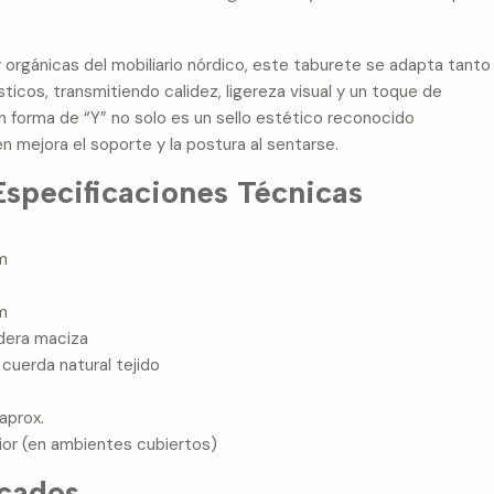
y orgánicas del mobiliario nórdico, este taburete se adapta tanto
cos, transmitiendo calidez, ligereza visual y un toque de
en forma de “Y” no solo es un sello estético reconocido
 mejora el soporte y la postura al sentarse.
specificaciones Técnicas
m
m
era maciza
 cuerda natural tejido
aprox.
ior (en ambientes cubiertos)
acados