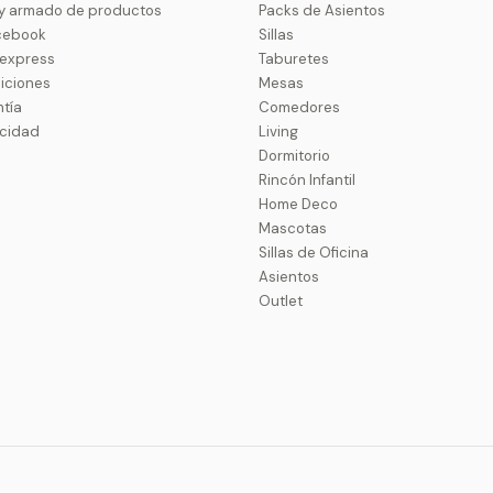
 y armado de productos
Packs de Asientos
cebook
Sillas
uexpress
Taburetes
iciones
Mesas
ntía
Comedores
acidad
Living
Dormitorio
Rincón Infantil
Home Deco
Mascotas
Sillas de Oficina
Asientos
Outlet