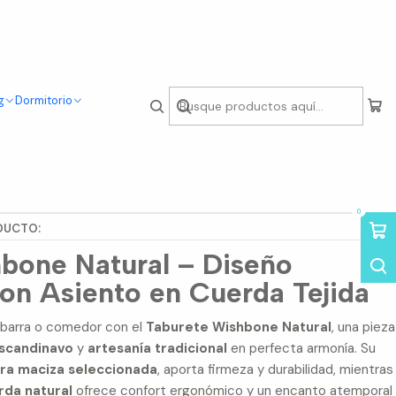
g
Dormitorio
ishbone Natural 75cm
nes
0
DUCTO:
bone Natural – Diseño
on Asiento en Cuerda Tejida
, barra o comedor con el
Taburete Wishbone Natural
, una pieza
scandinavo
y
artesanía tradicional
en perfecta armonía. Su
a maciza seleccionada
, aporta firmeza y durabilidad, mientras
rda natural
ofrece confort ergonómico y un encanto atemporal