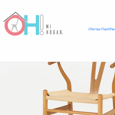
Inicio
Asientos
Sillas
Sillas de Madera y Ratán
Taburete Wishbone 
Ofertas Flash
Pac