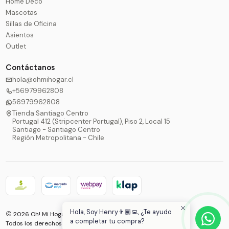
Home Deco
Mascotas
Sillas de Oficina
Asientos
Outlet
Contáctanos
hola@ohmihogar.cl
+56979962808
56979962808
Tienda Santiago Centro
Portugal 412 (Stripcenter Portugal), Piso 2, Local 15
Santiago - Santiago Centro
Región Metropolitana - Chile
Hola, Soy Henry👨🏾‍💻, ¿Te ayudo
2026 Oh! Mi Hogar®.
a completar tu compra?
Todos los derechos reservados.
Desarrollado por Jumpseller
.