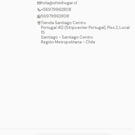
hola@ohmihogar.cl
+56979962808
56979962808
Tienda Santiago Centro
Portugal 412 (Stripcenter Portugal), Piso 2, Local
15
Santiago - Santiago Centro
Región Metropolitana - Chile