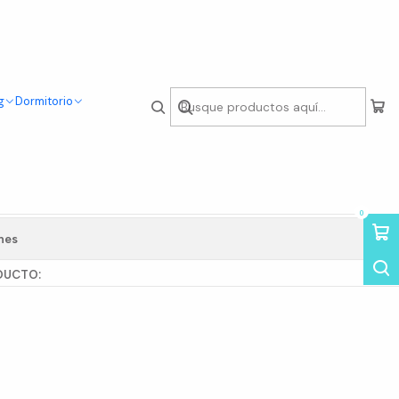
g
Dormitorio
tioquie Minimal Doble
gar al Carro
Comprar ahora
0
nes
DUCTO: