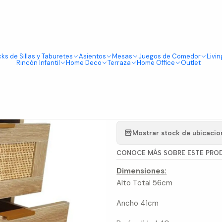
Tienda física en Av Portugal 412, Local 15, Piso 2, Santiago Centro.
Visítanos
l Doble
ks de Sillas y Taburetes
Asientos
Mesas
Juegos de Comedor
Livin
|
Rincón Infantil
Home Deco
Terraza
Home Office
Outlet
Velador An
Agre
Cantidad
Mostrar stock de ubicacio
CONOCE MÁS SOBRE ESTE PRO
Dimensiones:
Alto Total 56cm
Ancho 41cm