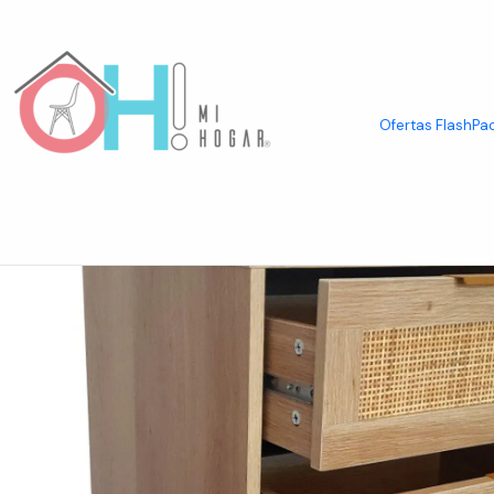
Inicio
Living
Mesas Laterales & Veladores
Velador Antioquie Minima
Ofertas Flash
Pac