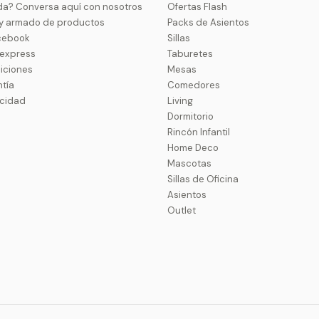
da? Conversa aquí con nosotros
Ofertas Flash
 y armado de productos
Packs de Asientos
cebook
Sillas
uexpress
Taburetes
iciones
Mesas
ntía
Comedores
acidad
Living
Dormitorio
Rincón Infantil
Home Deco
Mascotas
Sillas de Oficina
Asientos
Outlet