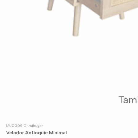
Tamb
MU0009
|
Ohmihogar
Agotado
Velador Antioquie Minimal