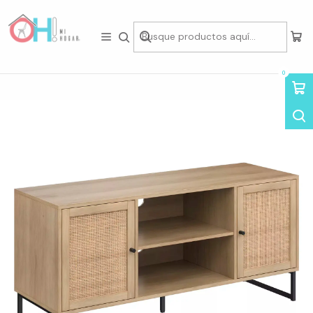
Tienda física en Av Portugal 412, Local 15, Piso 2, Santiago Centro.
Visítanos
Inicio
Living
Racks & Arrimos
Arrimo Antioquie 2 Puertas Natural 120x40x56cm
0