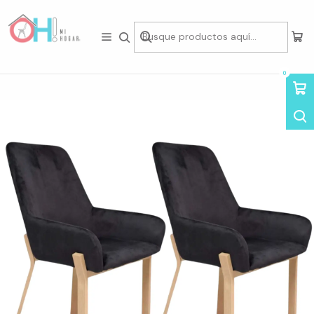
Tienda física en Av Portugal 412, Local 15, Piso 2, Santiago Centro.
Visítanos
Inicio
Asientos
Sillas
Sillas de Felpa
Pack de 2 Sitiales Porto Velvet Oak
0