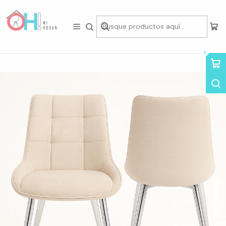
Tienda física en Av Portugal 412, Local 15, Piso 2, Santiago Centro.
Visítanos
Inicio
Packs de Asientos
Sillas en Pack
Pack de 2 Sillas Milano Lino Base Plata
0