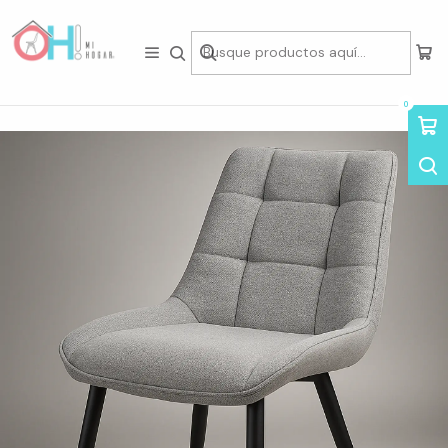
Tienda física en Av Portugal 412, Local 15, Piso 2, Santiago Centro.
Visítanos
Inicio
Asientos
Sillas
Silla Milano Lino Base Negro
0