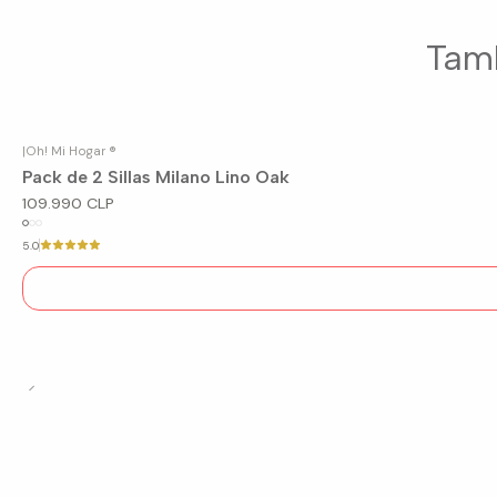
Tamb
|
Oh! Mi Hogar ®
Agotado
Pack de 2 Sillas Milano Lino Oak
109.990 CLP
5.0