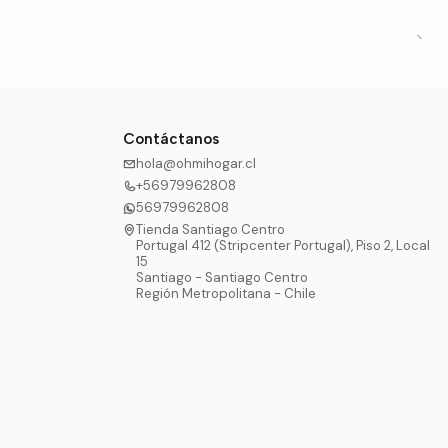
Contáctanos
hola@ohmihogar.cl
+56979962808
56979962808
Tienda Santiago Centro
Portugal 412 (Stripcenter Portugal), Piso 2, Local
15
Santiago - Santiago Centro
Región Metropolitana - Chile