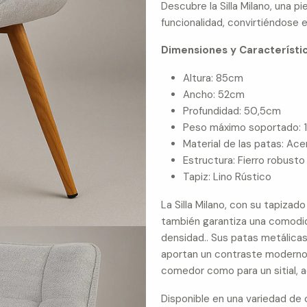
Descubre la Silla Milano, una
funcionalidad, convirtiéndose 
Dimensiones y Característic
Altura: 85cm
Ancho: 52cm
Profundidad: 50,5cm
Peso máximo soportado: 
Material de las patas: Ace
Estructura: Fierro robusto
Tapiz: Lino Rústico
La Silla Milano, con su tapizad
también garantiza una comodid
densidad.. Sus patas metálicas
aportan un contraste moderno y 
comedor como para un sitial, 
Disponible en una variedad de c