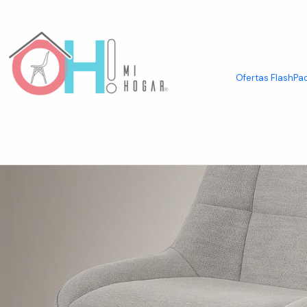
Inicio
Asientos
Sillas
Silla Milano Lino Oak
Ofertas Flash
Pac