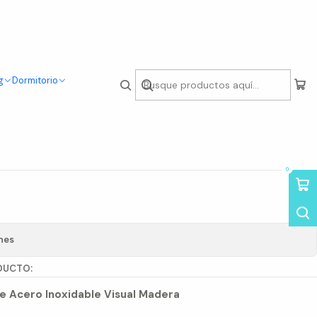
g
Dormitorio
o Lino Oak
0
nes
DUCTO:
 de Acero Inoxidable Visual Madera