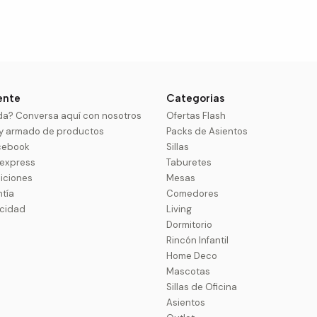
iente
Categorias
da? Conversa aquí con nosotros
Ofertas Flash
 y armado de productos
Packs de Asientos
cebook
Sillas
uexpress
Taburetes
iciones
Mesas
ntía
Comedores
acidad
Living
Dormitorio
Rincón Infantil
Home Deco
Mascotas
Sillas de Oficina
Asientos