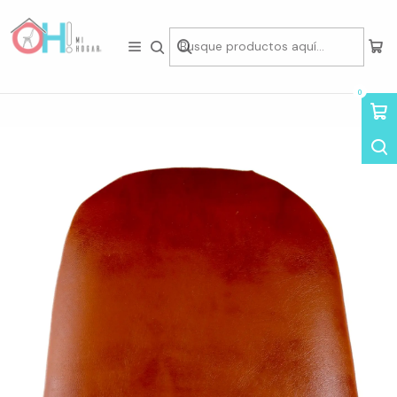
Tienda física en Av Portugal 412, Local 15, Piso 2, Santiago Centro.
Visítanos
Inicio
Asientos
Sillas
Sillas por Diseño
Sillas Tolix
Cojín Magnetico Silla Tolix
0