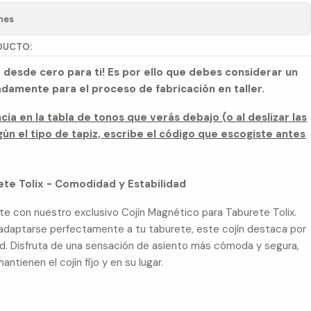
nes
DUCTO:
 desde cero para ti! Es por ello que debes considerar un
adamente para el proceso de fabricación en taller.
ncia en la tabla de tonos que verás debajo (o al deslizar las
ún el tipo de tapiz, escribe el código que escogiste antes
ete Tolix - Comodidad y Estabilidad
rte con nuestro exclusivo Cojín Magnético para Taburete Tolix.
adaptarse perfectamente a tu taburete, este cojín destaca por
ad. Disfruta de una sensación de asiento más cómoda y segura,
ntienen el cojín fijo y en su lugar.