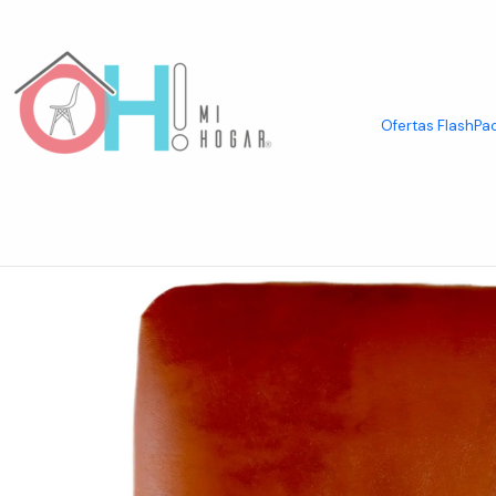
Inicio
Asientos
Sillas
Sillas por Diseño
Sillas Tolix
Cojín Magnético
Ofertas Flash
Pac