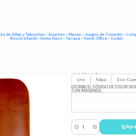
Tienda física en Av Portugal 412, Local 15, Piso 2, Santiago Centro.
Visítanos
 Taburete Tolix
ks de Sillas y Taburetes
Asientos
Mesas
Juegos de Comedor
Livin
|
Rincón Infantil
Home Deco
Terraza
Home Office
Outlet
Cojín Magné
4.0
2 reseñas
TIPO DE TAPIZ
Lino
Felpa
Eco-Cue
ESCRIBE EL CÓDIGO DE COLOR SE
O EN IMÁGENES)
Agre
Cantidad