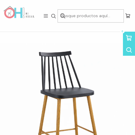
Tienda física en Av Portugal 412, Local 15, Piso 2, Santiago Centro.
Visítanos
Inicio
Asientos
Taburetes & Sillas Bar
Taburete Windsor Retro de 66cm
0