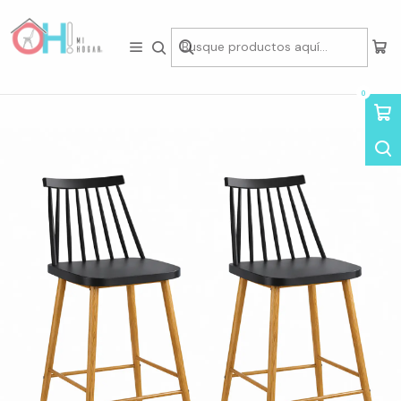
Tienda física en Av Portugal 412, Local 15, Piso 2, Santiago Centro.
Visítanos
Inicio
Packs de Asientos
Taburetes en Pack
Pack de 2 Taburetes Windsor Retro 66cm
0