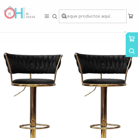
Tienda física en Av Portugal 412, Local 15, Piso 2, Santiago Centro.
Visítanos
Inicio
Packs de Asientos
Taburetes en Pack
Pack de 2 Taburetes Luxury
0