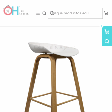
Tienda física en Av Portugal 412, Local 15, Piso 2, Santiago Centro.
Visítanos
Inicio
Asientos
Taburetes & Sillas Bar
Taburete Cup 75cm
0