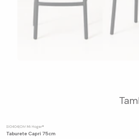
Tamb
SI0404
|
Oh! Mi Hogar®
Agotado
Taburete Capri 75cm