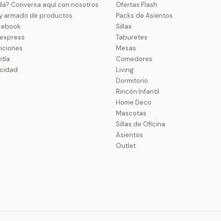
da? Conversa aquí con nosotros
Ofertas Flash
 y armado de productos
Packs de Asientos
cebook
Sillas
uexpress
Taburetes
iciones
Mesas
ntía
Comedores
acidad
Living
Dormitorio
Rincón Infantil
Home Deco
Mascotas
Sillas de Oficina
Asientos
Outlet