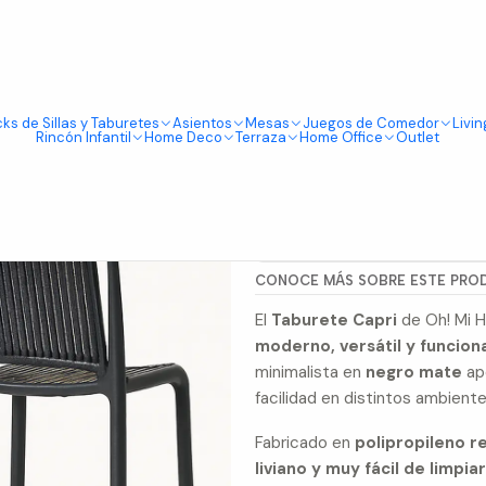
Tienda física en Av Portugal 412, Local 15, Piso 2, Santiago Centro.
Visítanos
pri 75cm
ks de Sillas y Taburetes
Asientos
Mesas
Juegos de Comedor
Livin
|
Rincón Infantil
Home Deco
Terraza
Home Office
Outlet
Pack de 2 
Mostrar stock de ubicacio
CONOCE MÁS SOBRE ESTE PRO
El
Taburete Capri
de Oh! Mi H
moderno, versátil y funcion
minimalista en
negro mate
ap
facilidad en distintos ambient
Fabricado en
polipropileno r
liviano y muy fácil de limpia