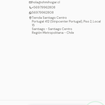
hola@ohmihogar.cl
+56979962808
56979962808
Tienda Santiago Centro
Portugal 412 (Stripcenter Portugal), Piso 2, Local
15
Santiago - Santiago Centro
Región Metropolitana - Chile