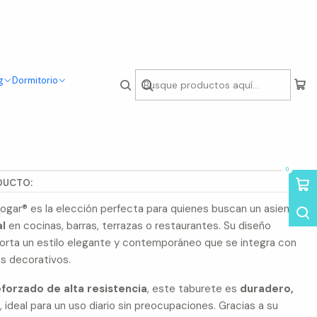
g
Dormitorio
Taburetes Capri 75cm
nes
0
DUCTO:
ogar® es la elección perfecta para quienes buscan un asiento
al
en cocinas, barras, terrazas o restaurantes. Su diseño
orta un estilo elegante y contemporáneo que se integra con
es decorativos.
eforzado de alta resistencia
, este taburete es
duradero,
r
, ideal para un uso diario sin preocupaciones. Gracias a su