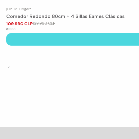
|
Oh! Mi Hogar®
-21%
OFF
Comedor Redondo 80cm + 4 Sillas Eames Clásicas
109.990 CLP
139.990 CLP