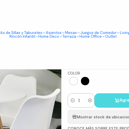
Tienda física en Av Portugal 412, Local 15, Piso 2, Santiago Centro.
Visítanos
+ 4 Sillas Eames Acolchadas
ks de Sillas y Taburetes
Asientos
Mesas
Juegos de Comedor
Livin
|
Rincón Infantil
Home Deco
Terraza
Home Office
Outlet
Comedor R
4 Sillas E
COLOR
Agre
Cantidad
Mostrar stock de ubicacio
CONOCE MÁS SOBRE ESTE PRO