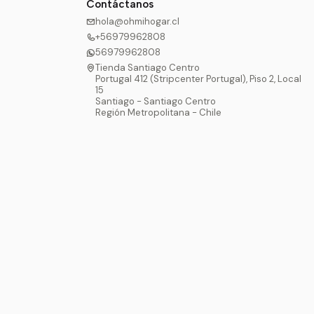
Contáctanos
hola@ohmihogar.cl
+56979962808
56979962808
Tienda Santiago Centro
Portugal 412 (Stripcenter Portugal), Piso 2, Local
15
Santiago - Santiago Centro
Región Metropolitana - Chile