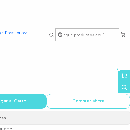
g
Dormitorio
edondo Eames 80cm +
ames Acolchadas
0
gar al Carro
Comprar ahora
nes
DUCTO: