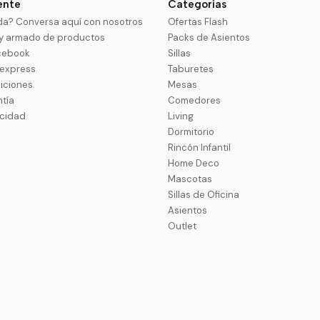
iente
Categorias
da? Conversa aquí con nosotros
Ofertas Flash
 y armado de productos
Packs de Asientos
cebook
Sillas
uexpress
Taburetes
iciones
Mesas
ntía
Comedores
acidad
Living
Dormitorio
Rincón Infantil
Home Deco
Mascotas
Sillas de Oficina
Asientos
Outlet