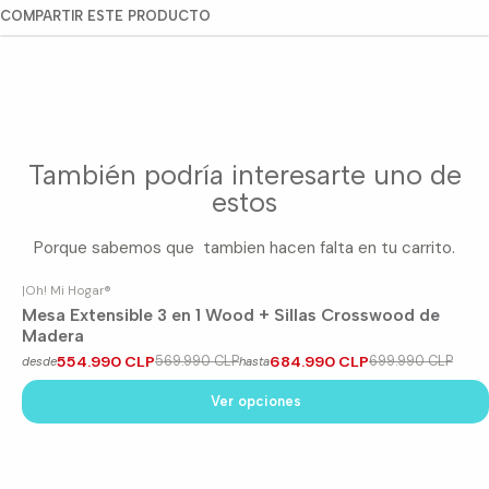
COMPARTIR ESTE PRODUCTO
También podría interesarte uno de
estos
Porque sabemos que tambien hacen falta en tu carrito.
|
Oh! Mi Hogar®
-3%
OFF
Mesa Extensible 3 en 1 Wood + Sillas Crosswood de
Madera
554.990 CLP
569.990 CLP
684.990 CLP
699.990 CLP
desde
hasta
Ver opciones