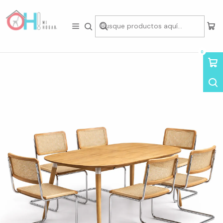
Tienda física en Av Portugal 412, Local 15, Piso 2, Santiago Centro.
Visítanos
Inicio
Comedor
Juegos de Comedor
Mesa Extensible 3 en 1 Wood + Sillas Breuer de Madera
0