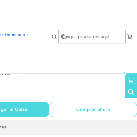
g
Dormitorio
Redonda (80cm, 100cm)
 100cm
0
gar al Carro
Comprar ahora
nes