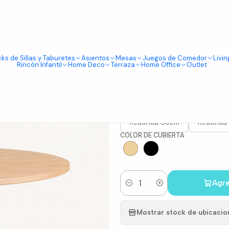
Tienda física en Av Portugal 412, Local 15, Piso 2, Santiago Centro.
Visítanos
ks de Sillas y Taburetes
Asientos
Mesas
Juegos de Comedor
Livin
|
Rincón Infantil
Home Deco
Terraza
Home Office
Outlet
Mesa Kala 
TAMAÑO MESA
Redonda 80cm
Redonda
COLOR DE CUBIERTA
Agre
Cantidad
Mostrar stock de ubicacio