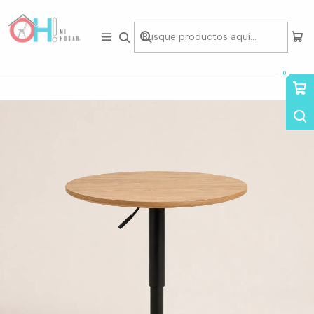
Tienda física en Av Portugal 412, Local 15, Piso 2, Santiago Centro.
Visítanos
Inicio
Mesas
Mesas Redondas
Mesa Redonda Kala Regulable 68cm - 93cm
0