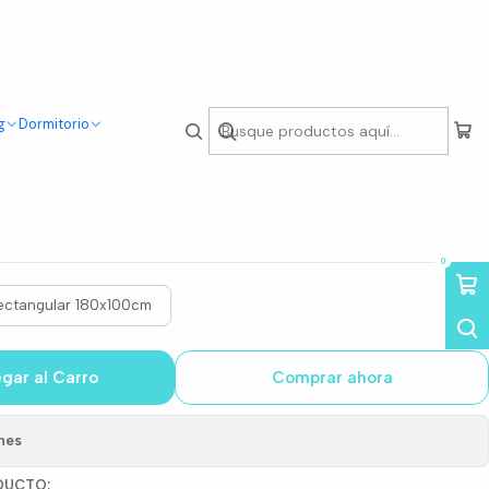
g
Dormitorio
h Rectangular de
acatta Oak
0
ectangular 180x100cm
gar al Carro
Comprar ahora
nes
DUCTO: