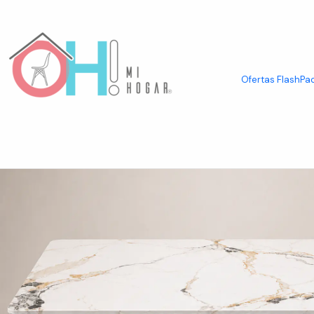
Inicio
Mesas
Mesas Rectangulares
Mesa Ohmioh Rectangular de C
Ofertas Flash
Pac