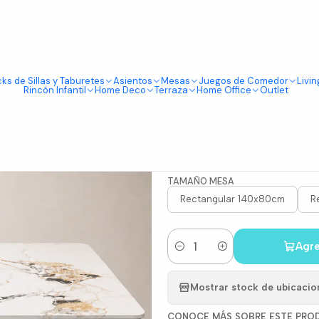
Tienda física en Av Portugal 412, Local 15, Piso 2, Santiago Centro.
Visítanos
uarzo Calacatta Oak
ks de Sillas y Taburetes
Asientos
Mesas
Juegos de Comedor
Livin
|
Rincón Infantil
Home Deco
Terraza
Home Office
Outlet
Mesa Ohmio
Cuarzo Cal
TAMAÑO MESA
Rectangular 140x80cm
R
Agre
Cantidad
Mostrar stock de ubicacio
CONOCE MÁS SOBRE ESTE PRO