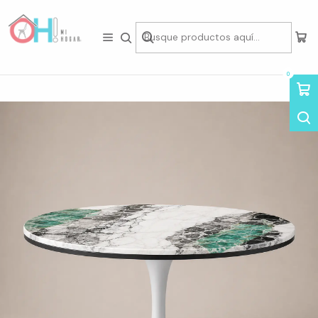
Tienda física en Av Portugal 412, Local 15, Piso 2, Santiago Centro.
Visítanos
Inicio
Mesas
Mesas Redondas
Mesa Tulip Redonda de Cuarzo Calacatta Stone
0