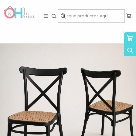
Tienda física en Av Portugal 412, Local 15, Piso 2, Santiago Centro.
Visítanos
Inicio
Packs de Asientos
Sillas en Pack
Pack de 2 Sillas Crossback Top
0