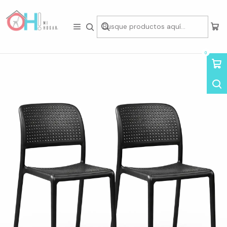
Tienda física en Av Portugal 412, Local 15, Piso 2, Santiago Centro.
Visítanos
Inicio
Packs de Asientos
Sillas en Pack
Pack de 2 Sillas Hoffman Enrejadas
0