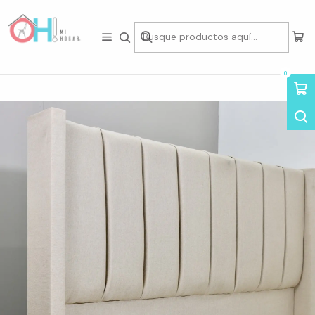
Tienda física en Av Portugal 412, Local 15, Piso 2, Santiago Centro.
Visítanos
Inicio
Dormitorio
Respaldos de Cama
Respaldo de Cama Tubular Vertical
0