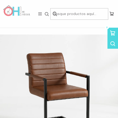
Tienda física en Av Portugal 412, Local 15, Piso 2, Santiago Centro.
Visítanos
Inicio
Asientos
Sillas
Sillas de Eco-Cuero
Silla Brasilia Ecocuero
0